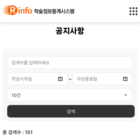
바
바
정
로
로
보
가
가
바
기
기
로
(
가
공지사항
s
기
k
i
p
t
o
c
~
o
n
t
e
n
t
)
총 검색수 :
151