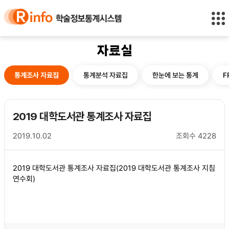
바
바
정
로
로
보
가
가
바
기
기
로
(
가
자료실
s
기
k
통계분석 자료집
한눈에 보는 통계
F
i
통계조사 자료집
p
t
o
2019 대학도서관 통계조사 자료집
c
o
2019.10.02
조회수
4228
n
t
e
2019 대학도서관 통계조사 자료집(2019 대학도서관 통계조사 지침
n
연수회)
t
)