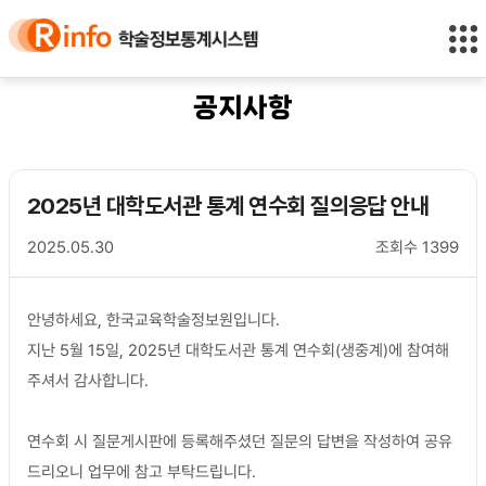
바
바
정
로
로
보
가
가
바
기
기
로
(
가
공지사항
s
기
k
i
p
2025년 대학도서관 통계 연수회 질의응답 안내
t
o
2025.05.30
조회수
1399
c
o
n
안녕하세요, 한국교육학술정보원입니다.
t
e
지난 5월 15일, 2025년 대학도서관 통계 연수회(생중계)에 참여해
n
주셔서 감사합니다.
t
)
연수회 시 질문게시판에 등록해주셨던 질문의 답변을 작성하여 공유
드리오니 업무에 참고 부탁드립니다.