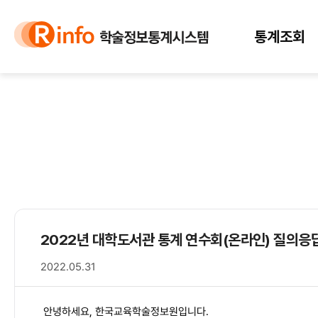
바
바
정
로
로
보
가
가
바
통계조회
기
기
로
(
가
s
기
k
i
p
t
o
c
o
n
t
e
2022년 대학도서관 통계 연수회(온라인) 질의응
n
t
2022.05.31
)
안녕하세요, 한국교육학술정보원입니다.