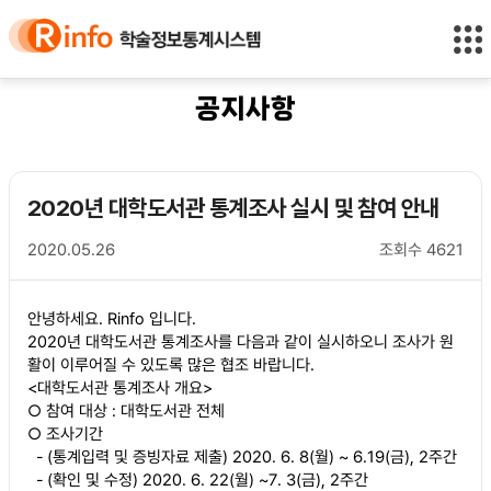
바
바
정
로
로
보
가
가
바
기
기
로
(
가
공지사항
s
기
k
i
p
2020년 대학도서관 통계조사 실시 및 참여 안내
t
o
2020.05.26
조회수
4621
c
o
n
안녕하세요. Rinfo 입니다.
t
2020년 대학도서관 통계조사를 다음과 같이 실시하오니 조사가 원
e
활이 이루어질 수 있도록 많은 협조 바랍니다.
n
<대학도서관 통계조사 개요>
t
○
참여 대상 : 대학도서관 전체
)
○ 조사기간
-
(통계입력 및 증빙자료 제출) 2020. 6. 8(월) ~ 6.19(금), 2주간
- (확인 및 수정) 2020. 6. 22(월) ~7. 3(금), 2주간