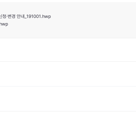
청·변경 안내_191001.hwp
hwp