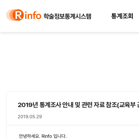
바
바
정
로
로
보
가
가
바
통계조회
기
기
로
(
가
s
기
k
i
p
t
o
c
o
n
t
e
2019년 통계조사 안내 및 관련 자료 참조(교육부 
n
t
2019.05.29
)
안녕하세요. Rinfo 입니다.